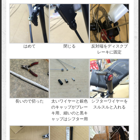
はめて
閉じる
反対端をディスクブ
レーキに固定
長いので切った
太いワイヤーと銀色
シフターワイヤーを
のキャップがブレー
スルスルと入れる
キ用、細いのと黒キ
ャップはシフター用