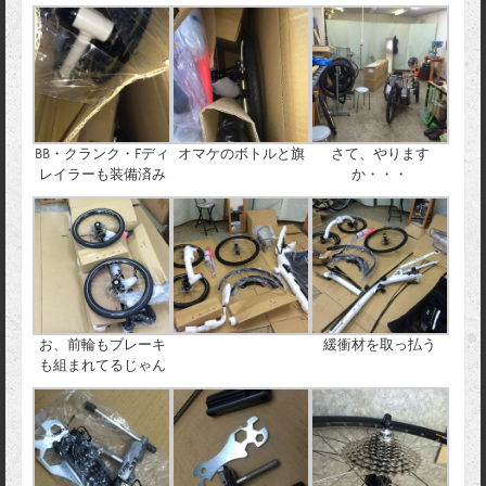
BB・クランク・Fディ
オマケのボトルと旗
さて、やります
レイラーも装備済み
か・・・
お、前輪もブレーキ
緩衝材を取っ払う
も組まれてるじゃん