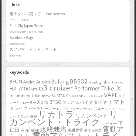
Links
電子タバコ買って！ 2nd season
このサイトの前身。
Blue Cig Japan Store
初代店長を務めた電子タバコ屋。
Facebook Page
Automatic Post.
スソアゲ・ドット・ネット
事業の一部
keywords
BBS02
Bafang
8FUN
Aspire Atlantis
BlueCig
Fiber Freaks
o3 cruizer
Performer Trike-X
HX-A100
MTB
VAPE
recumbent trike
snow
SUBTANK
SUBTANK Plus
Trike-eX
Vブ
トマト
Xpro BT50
スパイクタイヤ
ウェア
レーキ・ローラー
トライク
バッテリー
バーエンドシフター
バーコン
フルーツトマト
ミニ
リカトラ
リ
リカンベント
カー
ミニカー登録
カンベント・トライク
下
レビュー
水耕栽培
電動ア
仁田ネギ
播種
水耕農業
糖度
自転車