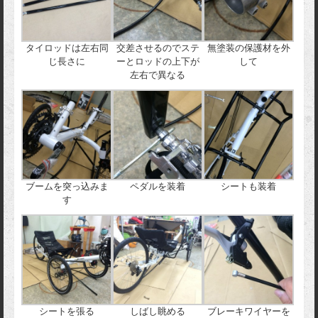
タイロッドは左右同
交差させるのでステ
無塗装の保護材を外
じ長さに
ーとロッドの上下が
して
左右で異なる
ブームを突っ込みま
ペダルを装着
シートも装着
す
シートを張る
しばし眺める
ブレーキワイヤーを