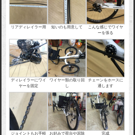
リアディレイラー用
短いのも用意して
こんな感じでワイヤ
ーを張る
ディレイラーにワイ
ワイヤー類の取り回
チェーンをホースに
ヤーを固定
し
通します
ジョイントもお手軽
お好みで荷台や泥除
完成