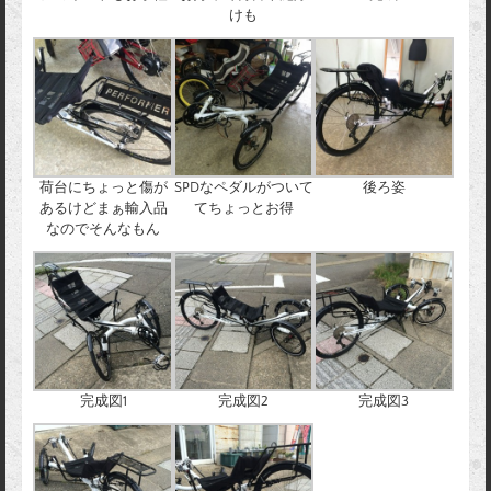
けも
荷台にちょっと傷が
SPDなペダルがついて
後ろ姿
あるけどまぁ輸入品
てちょっとお得
なのでそんなもん
完成図1
完成図2
完成図3