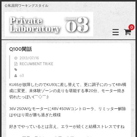
公私混同ワーキングスタイル
0
Q100閑話
2013/07/16
RECUMBENT TRIKE
o3
KU65が故障したのでKU93に差し替えて、更に調子にのって48V構
成に変更、未体験ゾーンの走りを堪能する事20分、モーター焼き
切れたっぽい(￣◇￣;)
36V 250Wなモーターに48V 450Wコントローラ、リミッター解除
はやはり荷が勝ち過ぎた模様
好きでやっているとは言え、エラーが続くと結構ストレスですね