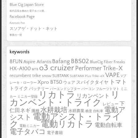
Blue Cig Japan Store
初代店長を務めた電子タバコ屋。
Facebook Page
Automatic Post.
スソアゲ・ドット・ネット
事業の一部
keywords
BBS02
Bafang
8FUN
Aspire Atlantis
BlueCig
Fiber Freaks
o3 cruizer
Performer Trike-X
HX-A100
MTB
VAPE
recumbent trike
snow
SUBTANK
SUBTANK Plus
Trike-eX
Vブ
トマト
Xpro BT50
スパイクタイヤ
ウェア
レーキ・ローラー
トライク
バッテリー
バーエンドシフター
バーコン
フルーツトマト
ミニ
リカトラ
リ
リカンベント
カー
ミニカー登録
カンベント・トライク
下
レビュー
水耕栽培
電動ア
仁田ネギ
播種
水耕農業
糖度
自転車
電動アシスト・トライ
シスト
電動リカトラ
ク
電動自転車
電動ミニカー
電子タバコ
電子書籍