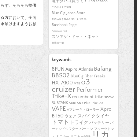
電子タバコ買って！ 2nd season
ならず、そもそも提供
このサイトの前身。
Blue Cig Japan Store
面双方において、全面
初代店長を務めた電子タバコ屋。
了承頂けますようお願
Facebook Page
Automatic Post.
スソアゲ・ドット・ネット
事業の一部
keywords
Bafang
8FUN
Aspire Atlantis
BBS02
BlueCig
Fiber Freaks
o3
HX-A100
MTB
cruizer
Performer
Trike-X
recumbent trike
snow
SUBTANK
SUBTANK Plus
Trike-eX
VAPE
Xpro
Vブレーキ・ローラー
BT50
スパイクタイヤ
ウェア
トマト
トライク
バッテリー
バ
ーエンドシフター
バーコン
フルーツトマ
リカ
ト
ミニカー
ミニカー登録