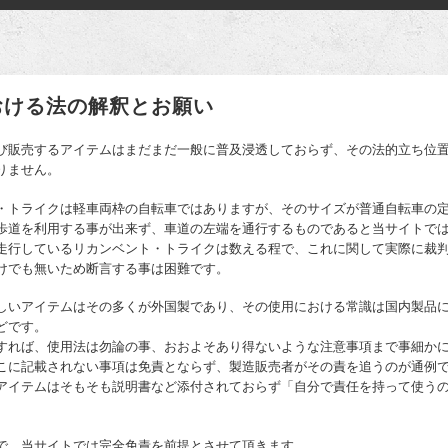
おける法の解釈とお願い
び販売するアイテムはまだまだ一般に普及浸透しておらず、その法的立ち位
りません。
・トライクは軽車両枠の自転車ではありますが、そのサイズが普通自転車の
歩道を利用する事が出来ず、車道の左端を通行するものであると当サイトで
走行しているリカンベント・トライクは数える程で、これに関して実際に裁
けでも無いため断言する事は困難です。
しいアイテムはその多くが外国製であり、その使用における常識は国内製品
どです。
すれば、使用法は勿論の事、おおよそあり得ないような注意事項まで事細か
こに記載されない事項は免責とならず、製造販売者がその責を追うのが通例
アイテムはそもそも説明書など添付されておらず「自分で責任を持って使う
で、当サイトでは完全免責を前提とさせて頂きます。