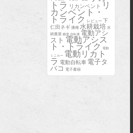
トラ
リ
リカンベント
カンベント・
トライク
下
レビュー
水耕栽培
仁田ネギ
播種
水
電動アシ
耕農業
糖度
自転車
電動アシス
スト
ト・トライク
電動
電動リカト
ミニカー
ラ
電子タ
電動自転車
バコ
電子書籍