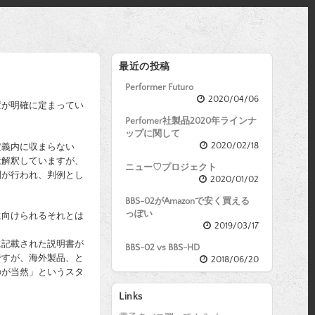
最近の投稿
Performer Futuro
2020/04/06
置が明確に定まってい
Perfomer社製品2020年ラインナ
ップに関して
2020/02/18
定義内に収まらない
は解釈していますが、
ニュー♡プロジェクト
判が行われ、判例とし
2020/01/02
BBS-02がAmazonで安く買える
っぽい
に向けられるそれとは
2019/03/17
に記載された説明書が
BBS-02 vs BBS-HD
ですが、海外製品、と
2018/06/20
のが当然」というスタ
Links