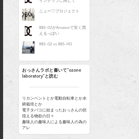
インナップに関して
ニュー♡プロジェクト
BBS-02がAmazonで安く買
えるっぽい
BBS-02 vs BBS-HD
おっさんラボと書いて”ozone
laboratory”と読む
リカンベントとか電動自転車とか水
耕栽培とか
電子タバコに始まったおっさんの彷
徨える物欲の日々
趣味人の趣味人による趣味人の為の
アレ