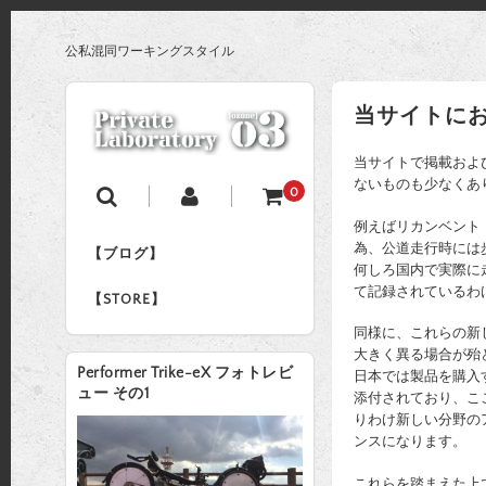
公私混同ワーキングスタイル
当サイトに
当サイトで掲載およ
ないものも少なくあ
0
例えばリカンベント
為、公道走行時には
【ブログ】
何しろ国内で実際に
て記録されているわ
【STORE】
同様に、これらの新
大きく異る場合が殆
Performer Trike-eX フォトレビ
日本では製品を購入
ュー その1
添付されており、こ
りわけ新しい分野の
ンスになります。
これらを踏まえた上