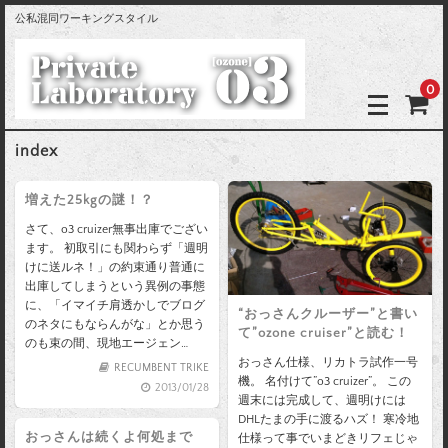
公私混同ワーキングスタイル
0
index
増えた25kgの謎！？
さて、o3 cruizer無事出庫でござい
ます。 初取引にも関わらず「週明
けに送ルネ！」の約束通り普通に
出庫してしまうという異例の事態
に、「イマイチ肩透かしでブログ
“おっさんクルーザー”と書い
のネタにもならんがな」とか思う
て”ozone cruiser”と読む！
のも束の間、現地エージェン…
おっさん仕様、リカトラ試作一号
RECUMBENT TRIKE
機。 名付けて”o3 cruizer”。 この
2013/01/28
週末には完成して、週明けには
DHLたまの手に渡るハズ！ 寒冷地
おっさんは続くよ何処まで
仕様って事でいまどきリフェじゃ