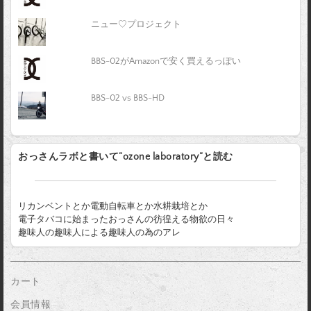
ニュー♡プロジェクト
BBS-02がAmazonで安く買えるっぽい
BBS-02 vs BBS-HD
おっさんラボと書いて”ozone laboratory”と読む
リカンベントとか電動自転車とか水耕栽培とか
電子タバコに始まったおっさんの彷徨える物欲の日々
趣味人の趣味人による趣味人の為のアレ
カート
会員情報