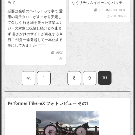
も？
なくリチウムイオ〜ンなバッテ…
RECUMBENT TRIKE
必要は発明のハハっ！って事で 愛
2013/01/26
用の電子タバコがすっかり安定し
て久しく 行き場を失った道楽エナ
ジーの対象は拡散し続けるを止ま
ず 書きかけのサイトが点在する今
日この頃 一念発起して一本化する
事にしてみました(￣^￣ゞ
MISC
…
10
≪
1
8
9
Performer Trike-eX フォトレビュー その1